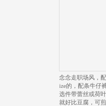
念念走职场风，配
ize的，配条牛
选件带蕾丝或荷
就好比豆腐，可