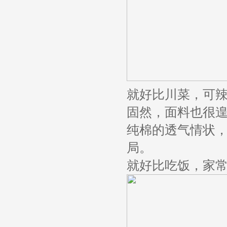
就好比川菜，可
固然，面料也很
纯棉的透气情状
局。
就好比吃饭，家