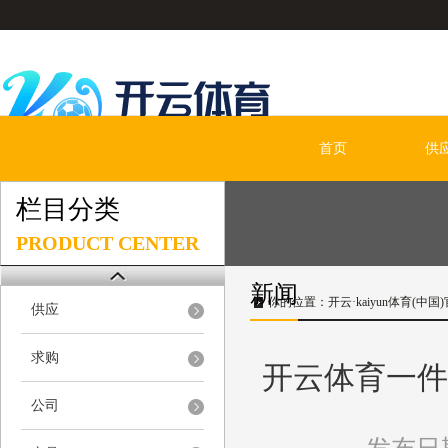
首页
供
栏目分类
新闻
人才
会员商务室
PRODUCT CENTER
新闻
你的位置：
开云·kaiyun体育(中
供应
求购
开云体育一件剪
公司