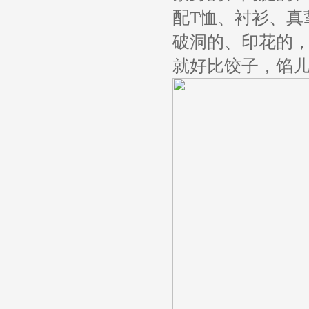
配T恤、衬衫、真
破洞的、印花的
就好比饺子，馅