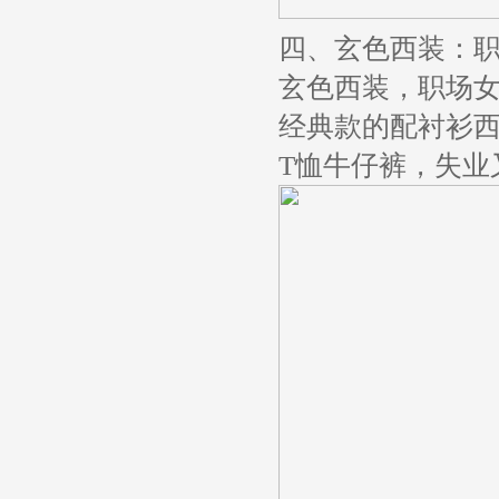
四、玄色西装：职
玄色西装，职场
经典款的配衬衫
T恤牛仔裤，失业又