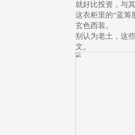
就好比投资，与
这衣柜里的“蓝筹
玄色西装。
别认为老土，这些
文。