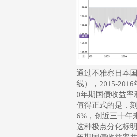
通过不雅察日本国
线），2015-2
0年期国债收益率
值得正式的是，刻
6%，创近三十年
这种极点分化标明