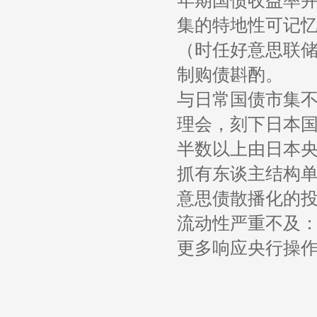
年期国债收益率
集的特地性可记忆
（时任好意思联储
制购债斟酌。
与日常国债市集
理会，刻下日本国
半数以上由日本
抓有东谈主结构
意思债散播化的
流动性严重不及
更多响应央行操