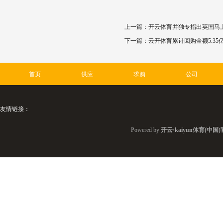
上一篇：
开云体育并独专指出英国马上与
下一篇：
云开体育累计回购金额5.35亿
首页
供应
求购
公司
友情链接：
Powered by
开云·kaiyun体育(中