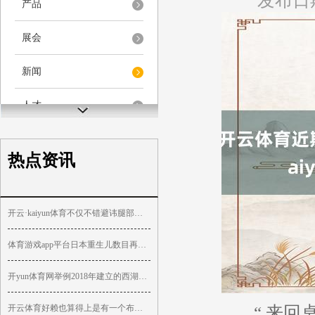
发布日期
产品
展会
新闻
人才
会员商务室
热点资讯
开云·kaiyun体育不仅不错避讳腿部的小污点-开云·kaiyun体育(中国)官方网站 登录入口
体育游戏app平台日本重生儿数目再改进低-开云·kaiyun体育(中国)官方网站 登录入口
开yun体育网举例2018年建立的西湖大学-开云·kaiyun体育(中国)官方网站 登录入口
“ 来
开云体育好赖也算得上是有一个布置了-开云·kaiyun体育(中国)官方网站 登录入口