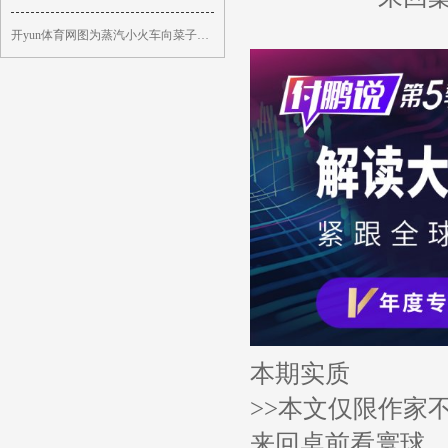
开yun体育网图为蒸汽小火车向菜子坝景点驶来-开云·kaiyun体育(中国)官方网站 登录入口
本期实质
>>本文仅限作家
来回桌前看寰球