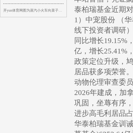
泰柏瑞基金近期对
开yun体育网图为蒸汽小火车向菜子坝景点驶来-开云·kaiyun体育(中国)官方网站 登录入口
1）中宠股份 （
线下投资者调研）调
同比增长19.15%，
亿，增长25.41%
政策定位升级，
居品获多项荣誉。
动物伦理审查委
2026年建成，
巩固，坐蓐有序
进步高毛利居品
华泰柏瑞基金训诫