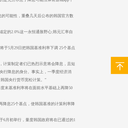
息的可能性，重叠几天后公布的韩国官方数
锚定的2.0%这一永恒通胀野心;韩元汇率自
将于5月29日把韩国基准利率下调 25个基点
上，计策制定者们已热烈示意将会降息，且短
央行降息的身分。事实上，一季度经济消
韩国央行货币宽松计策。”
季度末基准利率将在面前水平基础上再降50
将再降息25个基点，使韩国基准的计策利率降
于6月初举行，量度韩国政府将在已通过的1
。