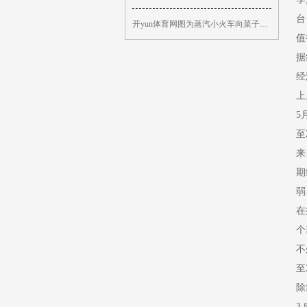
台
开yun体育网图为蒸汽小火车向菜子坝景点驶来-开云·kaiyun体育(中国)官方网站 登录入口
值
据
经
上
5
至
来
期
弱
在
个
不
至
除
3