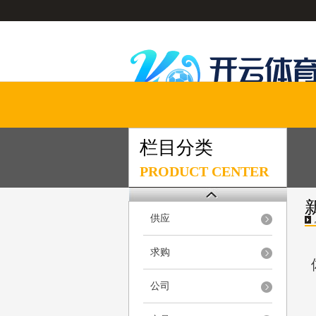
栏目分类
新闻
人才
会
PRODUCT CENTER
供应
求购
公司