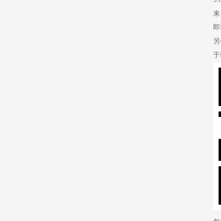
来
即
另
于